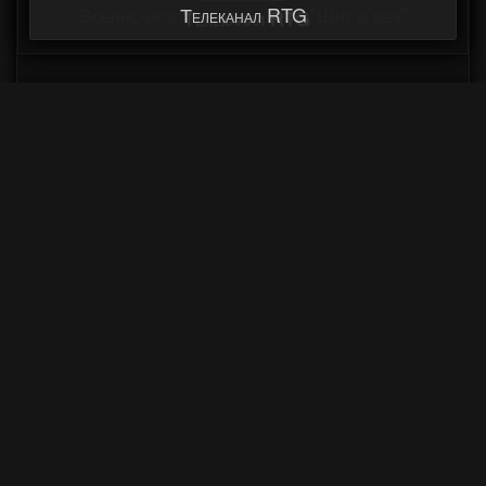
Телеканал RTG
Военный Фестиваль «Поле Боя» выступает
категорически против и не занимается
пропагандой, одобрением и пособничеством
нацизму, не производит, не хранит и не
распространяет нацистские материалы, не
использует информационные ресурсы, в том
числе Интернет, для героизации нацистских
преступников, не использует нацистские
материалы в рекламе, и никакими другими
действиями не способствует реабилитации
нацизма и героизации нацистских преступников и
их пособников.
КОНТАКТЫ